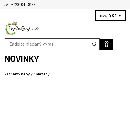
+420 604728188
0 Kč
0 ks /
NOVINKY
Záznamy nebyly nalezeny...