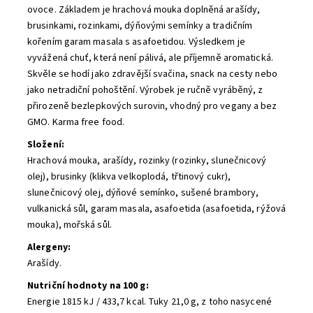
ovoce. Základem je hrachová mouka doplněná arašídy,
brusinkami, rozinkami, dýňovými semínky a tradičním
kořením garam masala s asafoetidou. Výsledkem je
vyvážená chuť, která není pálivá, ale příjemně aromatická.
Skvěle se hodí jako zdravější svačina, snack na cesty nebo
jako netradiční pohoštění. Výrobek je ručně vyráběný, z
přirozeně bezlepkových surovin, vhodný pro vegany a bez
GMO. Karma free food.
Složení:
Hrachová mouka, arašídy, rozinky (rozinky, slunečnicový
olej), brusinky (klikva velkoplodá, třtinový cukr),
slunečnicový olej, dýňové semínko, sušené brambory,
vulkanická sůl, garam masala, asafoetida (asafoetida, rýžová
mouka), mořská sůl.
Alergeny:
Arašídy.
Nutriční hodnoty na 100 g:
Energie 1815 kJ / 433,7 kcal. Tuky 21,0 g, z toho nasycené