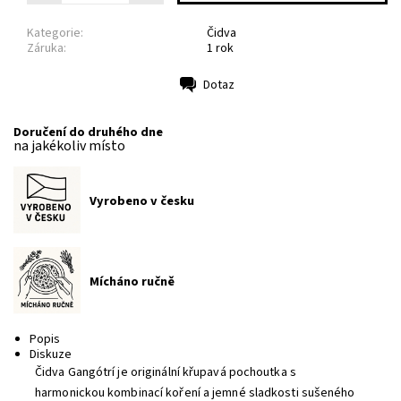
Kategorie:
Čidva
Záruka:
1 rok
Dotaz
Tisk
Doručení do druhého dne
na jakékoliv místo
Vyrobeno v česku
Mícháno ručně
Popis
Diskuze
Čidva Gangótrí je originální křupavá pochoutka s
harmonickou kombinací koření a jemné sladkosti sušeného