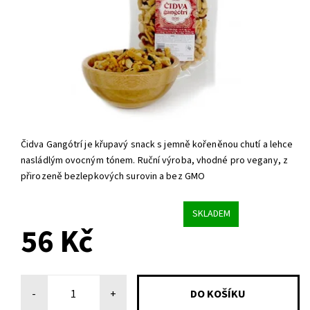
Čidva Gangótrí je křupavý snack s jemně kořeněnou chutí a lehce
nasládlým ovocným tónem. Ruční výroba, vhodné pro vegany, z
přirozeně bezlepkových surovin a bez GMO
SKLADEM
56 Kč
-
+